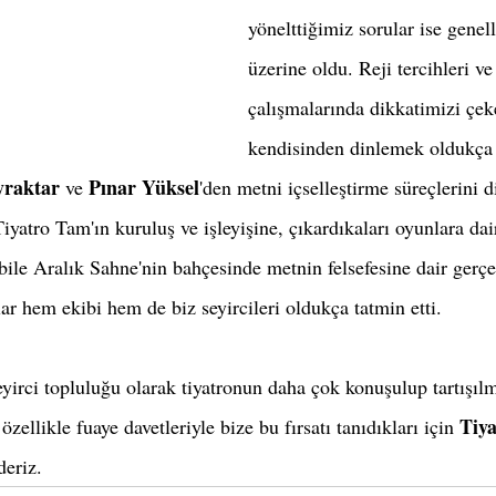
yönelttiğimiz sorular ise genel
üzerine oldu. Reji tercihleri ve
çalışmalarında dikkatimizi çek
kendisinden dinlemek oldukça k
yraktar
Pınar Yüksel
 ve 
'den metni içselleştirme süreçlerini d
Tiyatro Tam'ın kuruluş ve işleyişine, çıkardıkaları oyunlara dair
bile Aralık Sahne'nin bahçesinde metnin felsefesine dair gerçe
r hem ekibi hem de biz seyircileri oldukça tatmin etti.
eyirci topluluğu olarak tiyatronun daha çok konuşulup tartışılm
Tiy
ellikle fuaye davetleriyle bize bu fırsatı tanıdıkları için 
deriz.