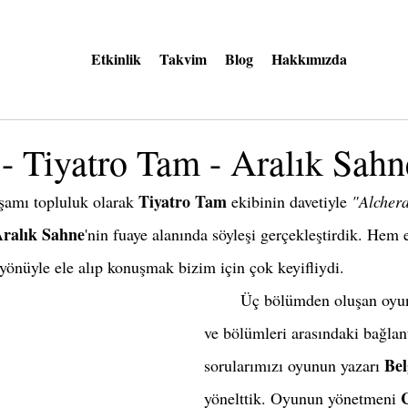
Etkinlik
Takvim
Blog
Hakkımızda
- Tiyatro Tam - Aralık Sahn
T
iyatro Tam
şamı topluluk olarak 
 ekibinin davetiyle 
"Alcher
A
ralık Sahne
'nin fuaye alanında söyleşi gerçekleştirdik. Hem 
yönüyle ele alıp konuşmak bizim için çok keyifliydi. 
	Üç bölümden oluşan oyunun geçişlerini 
ve bölümleri arasındaki bağlant
Bel
sorularımızı oyunun yazarı 
yönelttik. Oyunun yönetmeni 