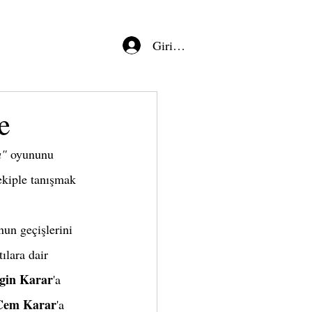
Giriş/Kayıt
e
a"
 oyununu 
ekiple tanışmak 
ılara dair 
gin Karar
'a 
Cem Karar
'a 