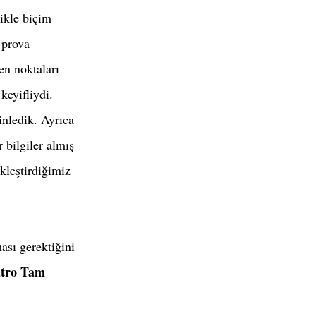
likle biçim 
 prova 
en noktaları 
eyifliydi. 
inledik. Ayrıca 
 bilgiler almış 
kleştirdiğimiz 
ası gerektiğini 
atro Tam