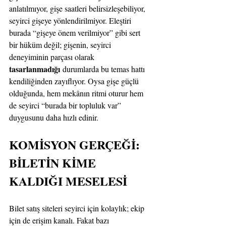
anlatılmıyor, gişe saatleri belirsizleşebiliyor, 
seyirci gişeye yönlendirilmiyor. Eleştiri 
burada “gişeye önem verilmiyor” gibi sert 
bir hüküm değil; gişenin, seyirci 
deneyiminin parçası olarak 
tasarlanmadığı
 durumlarda bu temas hattı 
kendiliğinden zayıflıyor. Oysa gişe güçlü 
olduğunda, hem mekânın ritmi oturur hem 
de seyirci “burada bir topluluk var” 
duygusunu daha hızlı edinir.
KOMİSYON GERÇEĞİ: 
BİLETİN KİME 
KALDIĞI MESELESİ
Bilet satış siteleri seyirci için kolaylık; ekip 
için de erişim kanalı. Fakat bazı 