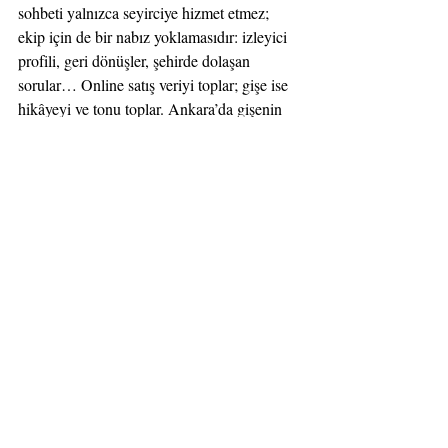
sohbeti yalnızca seyirciye hizmet etmez; 
ekip için de bir nabız yoklamasıdır: izleyici 
profili, geri dönüşler, şehirde dolaşan 
sorular… Online satış veriyi toplar; gişe ise 
hikâyeyi ve tonu toplar. Ankara’da gişenin 
güçlenmesi, sadece satış kanalı çeşitliliği 
değil; aynı zamanda tiyatro çevresinde 
konuşmanın
 çoğalması anlamına gelir.
ASIL SORU: GİŞEYİ 
“İLİŞKİ ALANI” 
OLARAK KURABİLMEK
Mesele, online biletin varlığı değil; gişenin, 
tiyatronun canlı ilişki kurma kapasitesi 
içinde nerede konumlandığı. Gişeyi yalnızca 
“alternatif satış kanalı” olarak değil, seyirci 