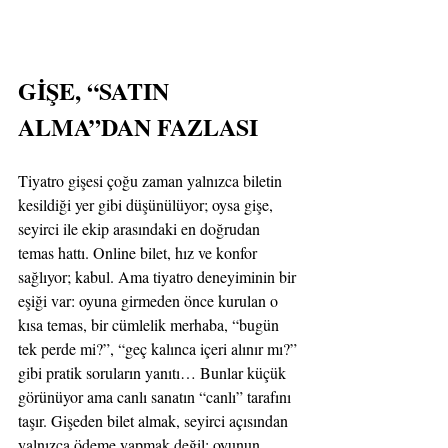
GİŞE, “SATIN 
ALMA”DAN FAZLASI
Tiyatro gişesi çoğu zaman yalnızca biletin 
kesildiği yer gibi düşünülüyor; oysa gişe, 
seyirci ile ekip arasındaki en doğrudan 
temas hattı. Online bilet, hız ve konfor 
sağlıyor; kabul. Ama tiyatro deneyiminin bir 
eşiği var: oyuna girmeden önce kurulan o 
kısa temas, bir cümlelik merhaba, “bugün 
tek perde mi?”, “geç kalınca içeri alınır mı?” 
gibi pratik soruların yanıtı… Bunlar küçük 
görünüyor ama canlı sanatın “canlı” tarafını 
taşır. Gişeden bilet almak, seyirci açısından 
yalnızca ödeme yapmak değil; oyunun 