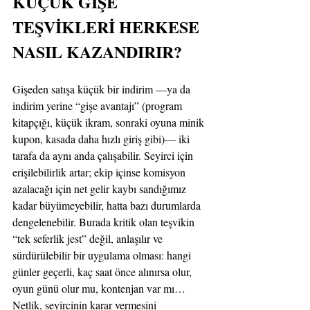
KÜÇÜK GİŞE 
TEŞVİKLERİ HERKESE 
NASIL KAZANDIRIR?
Gişeden satışa küçük bir indirim —ya da 
indirim yerine “gişe avantajı” (program 
kitapçığı, küçük ikram, sonraki oyuna minik 
kupon, kasada daha hızlı giriş gibi)— iki 
tarafa da aynı anda çalışabilir. Seyirci için 
erişilebilirlik artar; ekip içinse komisyon 
azalacağı için net gelir kaybı sandığımız 
kadar büyümeyebilir, hatta bazı durumlarda 
dengelenebilir. Burada kritik olan teşvikin 
“tek seferlik jest” değil, anlaşılır ve 
sürdürülebilir bir uygulama olması: hangi 
günler geçerli, kaç saat önce alınırsa olur, 
oyun günü olur mu, kontenjan var mı… 
Netlik, seyircinin karar vermesini 