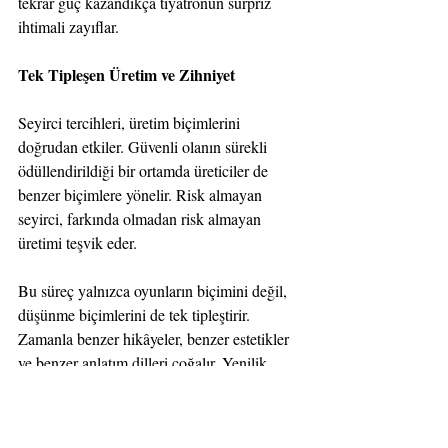
tekrar güç kazandıkça tiyatronun sürpriz 
ihtimali zayıflar.
Tek Tipleşen Üretim ve Zihniyet
Seyirci tercihleri, üretim biçimlerini 
doğrudan etkiler. Güvenli olanın sürekli 
ödüllendirildiği bir ortamda üreticiler de 
benzer biçimlere yönelir. Risk almayan 
seyirci, farkında olmadan risk almayan 
üretimi teşvik eder.
Bu süreç yalnızca oyunların biçimini değil, 
düşünme biçimlerini de tek tipleştirir. 
Zamanla benzer hikâyeler, benzer estetikler 
ve benzer anlatım dilleri çoğalır. Yenilik 
istisnaya dönüşürken, ortalama estetik norm 
haline gelir. Bu noktada mesele, bireysel 
beğeninin ötesine geçer ve kültürel bir 