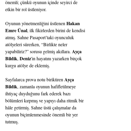
önemli; çünkü oyunun içinde seyirci de 
etkin bir rol üstleniyor.
Hakan 
Oyunun yönetmenliğini üstlenen 
Emre Ünal
, ilk fikirlerden birini de kendisi 
atmış. Sahne Pasaport’taki oyunculuk 
atölyeleri sürerken, “Birlikte neler 
Ayça 
yapabiliriz?” sorusu gelmiş akıllara. 
Bildik
Deniz
, 
'in hayatını yazarken birçok 
kurgu atölye de eklemiş.
Ayça 
Sayfalarca prova notu biriktiren 
Bildik
, zamanla oyunun hafifletilmeye 
ihtiyaç duyduğunu fark ederek bazı 
bölümleri kırpmış ve yapıyı daha ritmik bir 
hâle getirmiş. Sahne üstü çalışmalar da 
oyunun biçimlenmesinde önemli bir yer 
tutmuş.