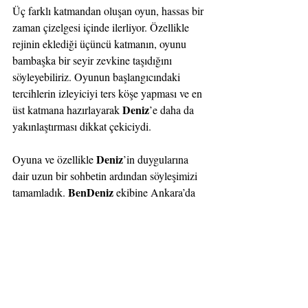
Üç farklı katmandan oluşan oyun, hassas bir 
zaman çizelgesi içinde ilerliyor. Özellikle 
rejinin eklediği üçüncü katmanın, oyunu 
bambaşka bir seyir zevkine taşıdığını 
söyleyebiliriz. Oyunun başlangıcındaki 
tercihlerin izleyiciyi ters köşe yapması ve en 
Deniz
üst katmana hazırlayarak 
’e daha da 
yakınlaştırması dikkat çekiciydi.
Deniz
Oyuna ve özellikle 
’in duygularına 
dair uzun bir sohbetin ardından söyleşimizi 
BenDeniz
tamamladık. 
 ekibine Ankara’da 
oldukları ve bu keyifli sohbet için çok 
Kült Kavaklıdere
teşekkür ederiz. Ayrıca 
ekibine de ev sahipliği için teşekkür ederiz.
Son Yazılar
Hepsini Gör