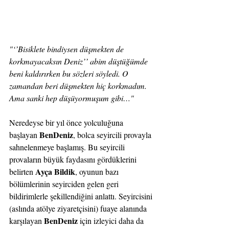
"‘’Bisiklete bindiysen düşmekten de 
korkmayacaksın Deniz’’ abim düştüğümde 
beni kaldırırken bu sözleri söyledi. O 
zamandan beri düşmekten hiç korkmadım. 
Ama sanki hep düşüyormuşum gibi…"
Neredeyse bir yıl önce yolculuğuna 
BenDeniz
başlayan 
, bolca seyircili provayla 
sahnelenmeye başlamış. Bu seyircili 
provaların büyük faydasını gördüklerini 
Ayça Bildik
belirten 
, oyunun bazı 
bölümlerinin seyirciden gelen geri 
bildirimlerle şekillendiğini anlattı. Seyircisini 
(aslında atölye ziyaretçisini) fuaye alanında 
BenDeniz
karşılayan 
 için izleyici daha da 