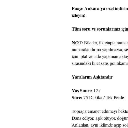
Fuaye Ankara'ya özel indirimli
izleyin!
Tüm soru ve sorunlarınız içi
NOT:
 Biletler, ilk etapta num
numaralandırma yapılmazsa, seyir
için iptal ve iade yapamamaktay
sırasındaki bilet satış politika
Yaralarım Aşktandır
Yaş Sınırı: 
12+
Süre: 
75 Dakika / Tek Perde
Toprağa emanet edilmeyi bekley
Dans ediyor, aşık oluyor, doğuru
Anlatılan, aynı iklimde açıp so