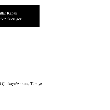
tlar Kapalı
tkinlikleri gör
0 Çankaya/Ankara, Türkiye