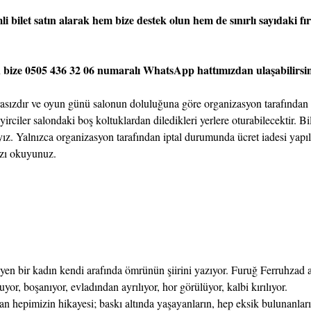
 bilet satın alarak hem bize destek olun hem de sınırlı sayıdaki fırs
n bize 0505 436 32 06 numaralı WhatsApp hattımızdan ulaşabilirsin
arasızdır ve oyun günü salonun doluluğuna göre organizasyon tarafından 
ciler salondaki boş koltuklardan diledikleri yerlere oturabilecektir. Bil
ız. Yalnızca organizasyon tarafından iptal durumunda ücret iadesi yapılac
mızı okuyunuz.
en bir kadın kendi arafında ömrünün şiirini yazıyor. Furuğ Ferruhzad 
yor, boşanıyor, evladından ayrılıyor, hor görülüyor, kalbi kırılıyor.
lan hepimizin hikayesi; baskı altında yaşayanların, hep eksik bulunanlar