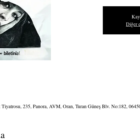
Kayı
Diğer e
 Tiyatrosu, 235, Panora, AVM, Oran, Turan Güneş Blv. No:182, 0645
da