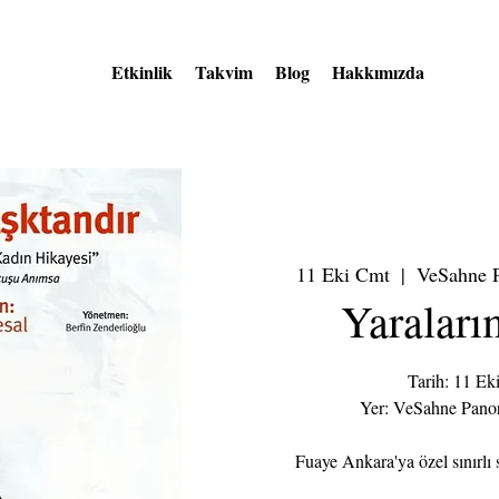
Etkinlik
Takvim
Blog
Hakkımızda
11 Eki Cmt
  |  
VeSahne P
Yaraları
Tarih: 11 Ek
Yer: VeSahne Panor
Fuaye Ankara'ya özel sınırlı s