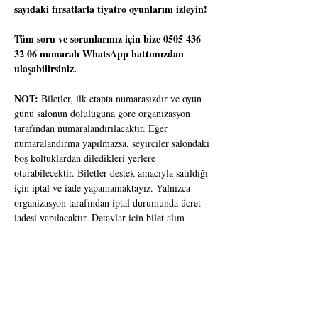
sayıdaki fırsatlarla tiyatro oyunlarını izleyin!
Tüm soru ve sorunlarınız için bize 0505 436 
32 06 numaralı WhatsApp hattımızdan 
ulaşabilirsiniz.
NOT:
 Biletler, ilk etapta numarasızdır ve oyun 
günü salonun doluluğuna göre organizasyon 
tarafından numaralandırılacaktır. Eğer 
numaralandırma yapılmazsa, seyirciler salondaki 
boş koltuklardan diledikleri yerlere 
oturabilecektir. Biletler destek amacıyla satıldığı 
için iptal ve iade yapamamaktayız. Yalnızca 
organizasyon tarafından iptal durumunda ücret 
iadesi yapılacaktır. Detaylar için bilet alım 
sırasındaki bilet satış politikamızı okuyunuz.
Uykusuz Bir Rüya, Salim
Yaş Sınırı: 12+
Süre: 80 Dakika