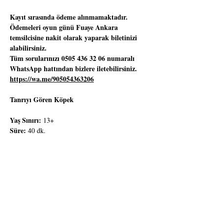
Kayıt sırasında ödeme alınmamaktadır.
Ödemeleri oyun günü Fuaye Ankara 
temsilcisine nakit olarak yaparak biletinizi 
alabilirsiniz.
Tüm sorularınızı 0505 436 32 06 numaralı 
WhatsApp hattından bizlere iletebilirsiniz. 
https://wa.me/905054363206
Tanrıyı Gören Köpek
Yaş Sınırı:
 13+
Süre: 
40 dk.
Dinsizlerin yaşadığı bir köyde yaşlı fırıncı 
mirasını yeğenine bırakma kararı verir. Ancak 
tek şartı her gün yoksullara ekmek dağıtmasıdır. 
Bu şartı öğrenen köylüler dalga ekmek için her 
gün fırının yolunu tutarlar. İnançsızlığın diz 
boyu olduğu bu köye bir ermiş gelir. Ancak 
köyden hiç kimse tarafından ilgi görmez. Genç 