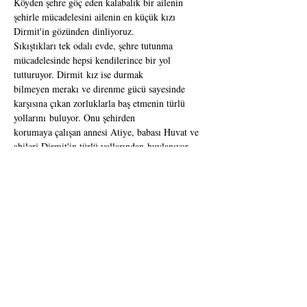
Köyden şehre göç eden kalabalık bir ailenin 
şehirle mücadelesini ailenin en küçük kızı 
Dirmit'in gözünden dinliyoruz.
Sıkıştıkları tek odalı evde, şehre tutunma 
mücadelesinde hepsi kendilerince bir yol 
tutturuyor. Dirmit kız ise durmak
bilmeyen merakı ve direnme gücü sayesinde 
karşısına çıkan zorluklarla baş etmenin türlü 
yollarını buluyor. Onu şehirden
korumaya çalışan annesi Atiye, babası Huvat ve 
abileri Dirmit'in türlü yollarından huylanıyor, 
ona adet ve geleneklerin
rehberliğinde türlü engeller koyuyorlar. Ama 
Dirmit durur mu, durmuyor!
Yazan
: Latife Tekin 
Uyarlayan ve Yöneten:
 Hakan Emre Ünal 
Uyarlayan ve Oynayan:
 Nezaket Erden 
Danışman:
 Zeynep Günsür Yüceil 
Afiş Tasarım:
 Kardelen Akça
Etkinlik Türü
 Trajedi, Dram