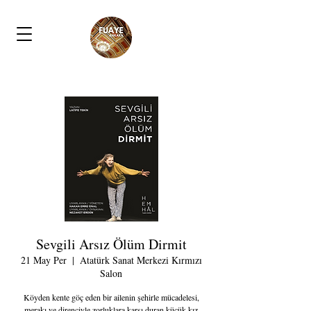
Sevgili Arsız Ölüm Dirmit
21 May Per
  |  
Atatürk Sanat Merkezi Kırmızı
Salon
Köyden kente göç eden bir ailenin şehirle mücadelesi,
merakı ve direnciyle zorluklara karşı duran küçük kız