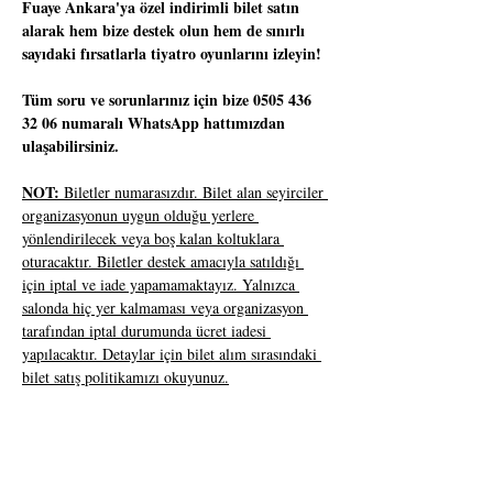
Fuaye Ankara'ya özel indirimli bilet satın 
alarak hem bize destek olun hem de sınırlı 
sayıdaki fırsatlarla tiyatro oyunlarını izleyin!
Tüm soru ve sorunlarınız için bize 0505 436 
32 06 numaralı WhatsApp hattımızdan 
ulaşabilirsiniz.
NOT:
 Biletler numarasızdır. Bilet alan seyirciler 
organizasyonun uygun olduğu yerlere 
yönlendirilecek veya boş kalan koltuklara 
oturacaktır. Biletler destek amacıyla satıldığı 
için iptal ve iade yapamamaktayız. Yalnızca 
salonda hiç yer kalmaması veya organizasyon 
tarafından iptal durumunda ücret iadesi 
yapılacaktır. Detaylar için bilet alım sırasındaki 
bilet satış politikamızı okuyunuz.
Oğul
Süre:
 Tek Perde