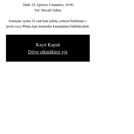
Tarih: 02 Ağustos Cumartesi, 20:00
Yer: Mesafe Sahne
Sonuçlar oyuna 24 saat kala çekiliş yoluyla belirlenip e-
posta veya WhatsApp üzerinden kazananlara bildirilecektir.
Kayıt Kapalı
Diğer etkinlikleri gör
Saat ve Yer
02 Ağu 2025 20:00 – 21:00
Mesafe Sahne, EMA Asma Bahçe Çarşısı, Koru,
Söğüt Sk. D:3/E No:1, 06810 Çankaya/Ankara,
Türkiye
Fuaye Ankara