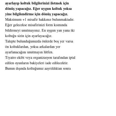
ayarlayıp koltuk bilgilerinizi iletmek için 
dönüş yapacağız. Eğer uygun koltuk yoksa 
yine bilgilendirme için dönüş yapacağız.
Maksimum +1 misafir hakkınız bulunmaktadır. 
Eğer gelecekse misafirinizi form kısmında 
bildirmeyi unutmayınız. En uygun yan yana iki 
koltuğu sizin için ayarlayacağız.
Talepte bulunduğunuzda önlerde boş yer varsa 
ön koltuklardan, yoksa arkalardan yer 
ayarlanacağını unutmayın lütfen.
Tiyatro ekibi veya organizasyon tarafından iptal 
edilen oyunların bakiyeleri iade edilecektir. 
Bunun dışında koltuğunuz aayrıldıktan sonra 
iptal ve iade yapılamamaktadır.
Her türlü sorununuz için bizlere 0 505 436 32 
06 WhatsApp hattımızdan veya 
fuayeankara@gmail.com mail adresimizden 
ulaşabilirsiniz.
Morgue Sokağı Cinayeti
Yaş Sınırı: 
Süre
13+ 
: 55 dakika / tek perde
Edgar Allen Poe’nin aynı isimli kitabından 