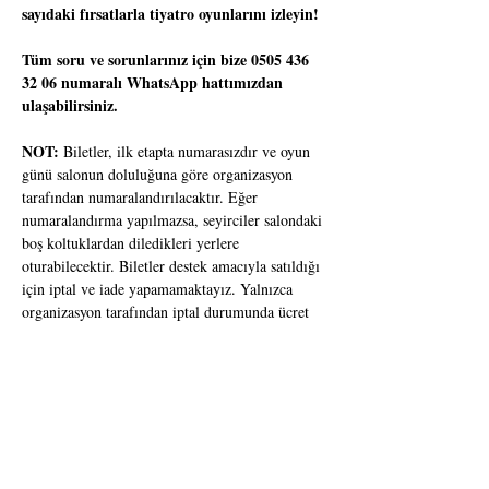
sayıdaki fırsatlarla tiyatro oyunlarını izleyin!
Tüm soru ve sorunlarınız için bize 0505 436 
32 06 numaralı WhatsApp hattımızdan 
ulaşabilirsiniz.
NOT:
 Biletler, ilk etapta numarasızdır ve oyun 
günü salonun doluluğuna göre organizasyon 
tarafından numaralandırılacaktır. Eğer 
numaralandırma yapılmazsa, seyirciler salondaki 
boş koltuklardan diledikleri yerlere 
oturabilecektir. Biletler destek amacıyla satıldığı 
için iptal ve iade yapamamaktayız. Yalnızca 
organizasyon tarafından iptal durumunda ücret 
iadesi yapılacaktır. Detaylar için bilet alım 
sırasındaki bilet satış politikamızı okuyunuz.
Monte Cristo Kontu Tiyatro Oyunu
Süre:
80 Dakika / Tek Perde 