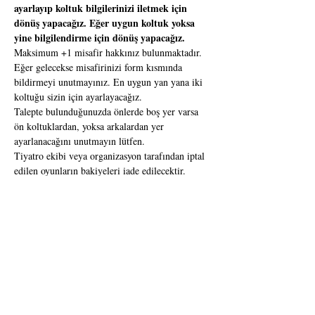
ayarlayıp koltuk bilgilerinizi iletmek için 
dönüş yapacağız. Eğer uygun koltuk yoksa 
yine bilgilendirme için dönüş yapacağız.
Maksimum +1 misafir hakkınız bulunmaktadır. 
Eğer gelecekse misafirinizi form kısmında 
bildirmeyi unutmayınız. En uygun yan yana iki 
koltuğu sizin için ayarlayacağız.
Talepte bulunduğunuzda önlerde boş yer varsa 
ön koltuklardan, yoksa arkalardan yer 
ayarlanacağını unutmayın lütfen.
Tiyatro ekibi veya organizasyon tarafından iptal 
edilen oyunların bakiyeleri iade edilecektir. 
Bunun dışında koltuğunuz aayrıldıktan sonra 
iptal ve iade yapılamamaktadır.
Her türlü sorununuz için bizlere 0 505 436 32 
06 WhatsApp hattımızdan veya 
fuayeankara@gmail.com mail adresimizden 
ulaşabilirsiniz.
Miss Margarida Yöntemi
Yaş sınırı:
Süre: 
18+ 
90 dakika Hayata dair tüm 
soru işaretleri… Bilinmeyen her şey… Her 