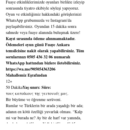
Fuaye etkinliklerimizde oyunları birlikte izleyip 
sonrasında tiyatro ekibiyle söyleşi yapıyoruz. 
Oyun ve etkinliğimiz hakkındaki görüşlerinizi 
WhatsApp grubumuzda ve Instagram'da 
paylaşabilirsiniz. Oyundan 15 dakika sonra 
sahnede veya fuaye alanında buluşmak üzere!
Kayıt sırasında ödeme alınmamaktadır. 
Ödemeleri oyun günü Fuaye Ankara 
temsilcisine nakit olarak yapabilirsiniz. Tüm 
sorularınızı 0505 436 32 06 numaralı 
WhatsApp hattından bizlere iletebilirsiniz. 
https://wa.me/905054363206
Mahallemiz Eşrafından
Yaş sınırı: 
Süre: 
50 Dakika
τους κατοίκους της γειτονιάς μας.
Bir büyüme ve öğrenme serüveni.
Rumlar ve Türklerin bir arada yaşadığı bir ada; 
adanın en kötü özelliği yuvarlak olması. “Kalp 
mi var burada ne? Ay bir de harf var yanında, 
dur bakayım! ‘S’ var. Vallahi ‘S’ var!” 15 
yaşındaydım; öyle bir çarptı ki o domates 