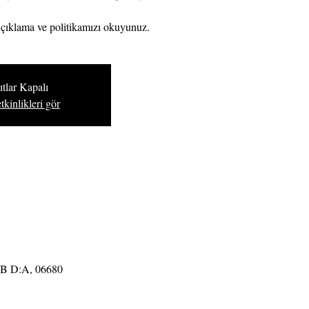
çıklama ve politikamızı okuyunuz.
tlar Kapalı
tkinlikleri gör
9B D:A, 06680