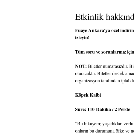
Etkinlik hakkın
Fuaye Ankara'ya özel indirimli
izleyin!
Tüm soru ve sorunlarınız içi
NOT:
 Biletler numarasızdır. B
oturacaktır. Biletler destek am
organizasyon tarafından iptal du
Köpek Kalbi
Süre: 110 Dakika / 2 Perde
“Bu hikayem; yaşadıkları zorlu
onların bu durumuna öfke ve nef