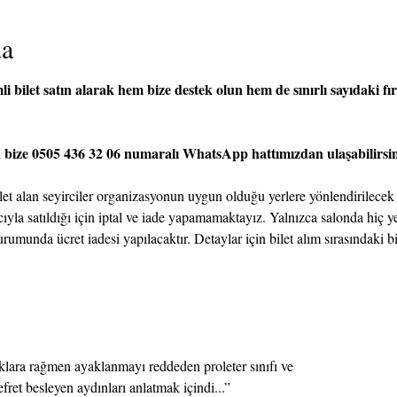
da
 bilet satın alarak hem bize destek olun hem de sınırlı sayıdaki fırs
n bize 0505 436 32 06 numaralı WhatsApp hattımızdan ulaşabilirsin
ilet alan seyirciler organizasyonun uygun olduğu yerlere yönlendirilecek
acıyla satıldığı için iptal ve iade yapamamaktayız. Yalnızca salonda hiç 
rumunda ücret iadesi yapılacaktır. Detaylar için bilet alım sırasındaki b
klara rağmen ayaklanmayı reddeden proleter sınıfı ve
ret besleyen aydınları anlatmak içindi...”