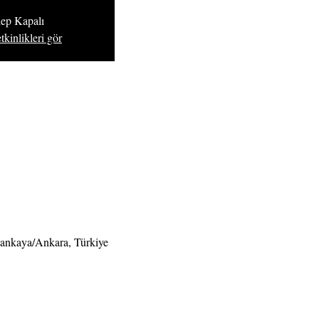
lep Kapalı
tkinlikleri gör
Çankaya/Ankara, Türkiye