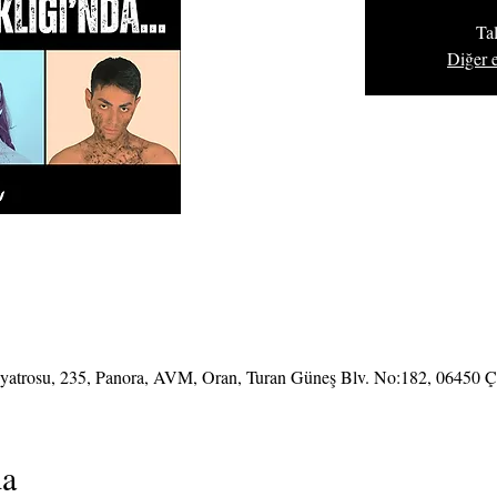
Ta
Diğer e
iyatrosu, 235, Panora, AVM, Oran, Turan Güneş Blv. No:182, 06450 
da