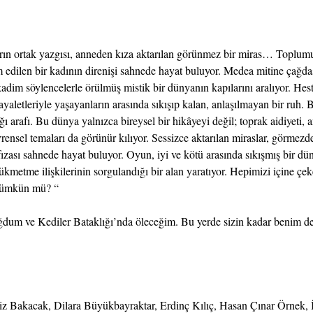
n ortak yazgısı, anneden kıza aktarılan görünmez bir miras… Toplumun 
 edilen bir kadının direnişi sahnede hayat buluyor. Medea mitine çağdaş
 kadim söylencelerle örülmüş mistik bir dünyanın kapılarını aralıyor. Hes
aletleriyle yaşayanların arasında sıkışıp kalan, anlaşılmayan bir ruh. Ba
ı arafı. Bu dünya yalnızca bireysel bir hikâyeyi değil; toprak aidiyeti, 
vrensel temaları da görünür kılıyor. Sessizce aktarılan miraslar, görmezde
fızası sahnede hayat buluyor. Oyun, iyi ve kötü arasında sıkışmış bir d
 hükmetme ilişkilerinin sorgulandığı bir alan yaratıyor. Hepimizi içine çek
mümkün mü? “
ğdum ve Kediler Bataklığı’nda öleceğim. Bu yerde sizin kadar benim
 Bakacak, Dilara Büyükbayraktar, Erdinç Kılıç, Hasan Çınar Örnek, 