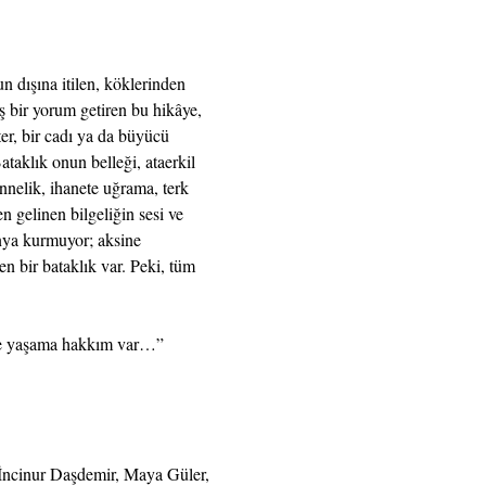
dışına itilen, köklerinden 
 bir yorum getiren bu hikâye, 
ter, bir cadı ya da büyücü 
taklık onun belleği, ataerkil 
annelik, ihanete uğrama, terk 
n gelinen bilgeliğin sesi ve 
ünya kurmuyor; aksine 
en bir bataklık var. Peki, tüm 
 de yaşama hakkım var…”
İncinur Daşdemir, Maya Güler, 