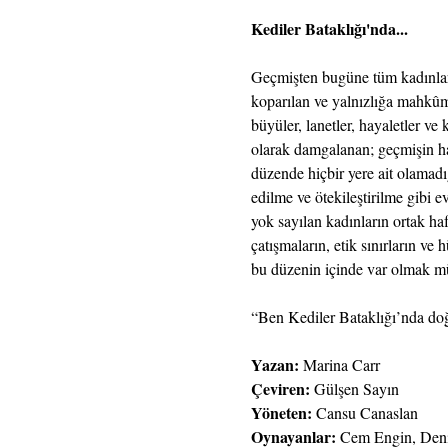
Kediler Bataklığı'nda...
Geçmişten bugüne tüm kadınları
koparılan ve yalnızlığa mahkûm
büyüler, lanetler, hayaletler ve
olarak damgalanan; geçmişin hay
düzende hiçbir yere ait olamadığ
edilme ve ötekileştirilme gibi e
yok sayılan kadınların ortak ha
çatışmaların, etik sınırların ve
bu düzenin içinde var olmak 
“Ben Kediler Bataklığı’nda do
Yazan:
 Marina Carr
Çeviren: 
Gülşen Sayın
Yöneten: 
Cansu Canaslan
Oynayanlar: 
Cem Engin, Deniz