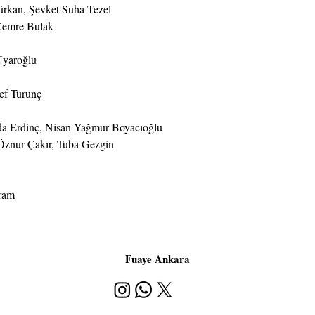
ürkan, Şevket Suha Tezel
emre Bulak
Uyaroğlu
ef Turunç
yda Erdinç, Nisan Yağmur Boyacıoğlu
znur Çakır, Tuba Gezgin
Dram
Fuaye Ankara