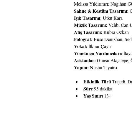
Melissa Yıldırımer, Nagihan G
Sahne & Kostüm Tasarımı: 
C
Işık Tasarımı: 
Utku Kara
Müzik Tasarımı: 
Vehbi Can 
Afiş Tasarımı: 
Kübra Özkan
Fotoğraf: 
Buse Denizhan, Sed
Vokal: 
İlknur Çayır
Yönetmen Yardımcıları:
 İla
Asistanlar: 
Günsu Akçatepe, Ö
Yapım: 
Nushu Tiyatro
Etkinlik Türü
 Trajedi, 
Süre
 95 dakika
Yaş Sınırı
 13+