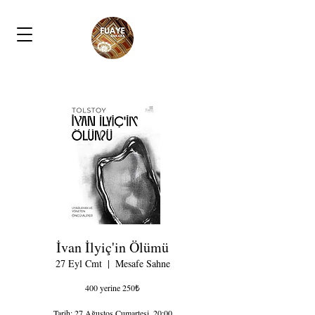
İvan İlyiç'in Ölümü
27 Eyl Cmt
  |  
Mesafe Sahne
400 yerine 250₺
Tarih: 27 Ağustos Cumartesi, 20:00