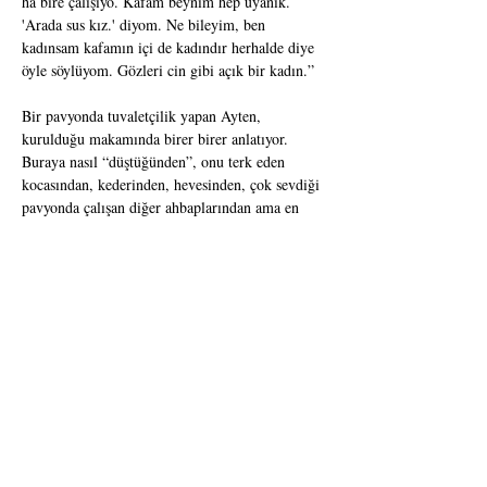
ha bire çalışıyo. Kafam beynim hep uyanık. 
'Arada sus kız.' diyom. Ne bileyim, ben 
kadınsam kafamın içi de kadındır herhalde diye 
öyle söylüyom. Gözleri cin gibi açık bir kadın.”
Bir pavyonda tuvaletçilik yapan Ayten, 
kurulduğu makamında birer birer anlatıyor. 
Buraya nasıl “düştüğünden”, onu terk eden 
kocasından, kederinden, hevesinden, çok sevdiği 
pavyonda çalışan diğer ahbaplarından ama en 
çok da öfkesinden… Geçmişte tanımlayamadığı, 
anlamına parça parça ulaştığı o öfke bir gün 
tuvaletin buzlu camı gibi kırıldığında, bir daha 
hiçbir şey eskisi gibi olmuyor.
22. Direklerarası Seyircileri Ödülleri (Tek 
Kişilik Performans) Pınar Güntürkün
24. Yapı Kredi Afife Tiyatro Ödülleri (Yılın En 
Başarılı Kadın Oyuncusu) Pınar Güntürkün
Yazan: Alis Çalışkan
Yöneten: Hakan Emre Ünal