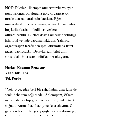
NOT:
 Biletler, ilk etapta numarasızdır ve oyun 
günü salonun doluluğuna göre organizasyon 
tarafından numaralandırılacaktır. Eğer 
numaralandırma yapılmazsa, seyirciler salondaki 
boş koltuklardan diledikleri yerlere 
oturabilecektir. Biletler destek amacıyla satıldığı 
için iptal ve iade yapamamaktayız. Yalnızca 
organizasyon tarafından iptal durumunda ücret 
iadesi yapılacaktır. Detaylar için bilet alım 
sırasındaki bilet satış politikamızı okuyunuz.
Herkes Kocama Benziyor
Yaş Sınırı: 13+
Tek Perde
“Yok, o geceden beri bir rahatladım ama içim de 
sanki daha tam soğumadı.  Anlamıyom, öfkem 
öylece alaftan top gibi duruyomuş içimde. Acık 
soğudu. Amma bazı bazı yine fena oluyom. O 
geceden beridir bir şey yapıştı. Kafam durmuyo, 