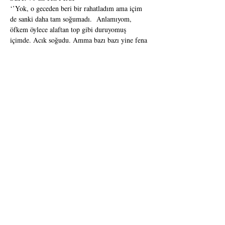
‘’Yok, o geceden beri bir rahatladım ama içim 
de sanki daha tam soğumadı.  Anlamıyom, 
öfkem öylece alaftan top gibi duruyomuş 
içimde. Acık soğudu. Amma bazı bazı yine fena 
oluyom. O geceden beridir bir şey yapıştı. 
Kafam durmuyo, ha bire çalışıyo. Kafam 
beynim hep uyanık. ‘’Arada sus kız,’’ diyom. Ne 
bileyim, ben kadınsam kafamın içi de kadındır 
herhalde diye öyle söylüyom. Gözleri cin gibi 
açık bir kadın.’’
Bir pavyonda tuvaletçilik yapan Ayten, 
kurulduğu makamında birer birer anlatıyor. 
Buraya nasıl ‘’düştüğünden’’, onu terk eden 
kocasından, kederinden, hevesinden, çok sevdiği 
pavyonda çalışan diğer ahbaplarından ama en 
çok da öfkesinden. Geçmişte tanımlayamadığı, 
anlamına parça parça ulaştığı o öfke bir gün 
tuvaletin buzlu camı gibi kırıldığında, bir daha 
hiçbir şey eskisi gibi olmuyor.
Ödüller
Afife Tiyatro Ödülleri 2022   "Yılın En Başarılı 