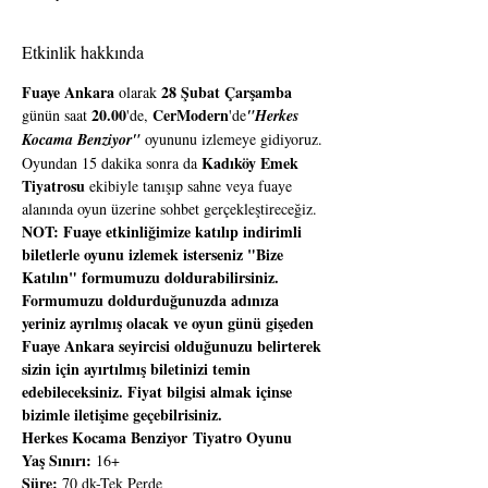
Etkinlik hakkında
Fuaye Ankara
28 Şubat Çarşamba
 olarak 
20.00
CerModern
günün saat 
'de, 
'de
"Herkes 
Kocama Benziyor"
 oyununu izlemeye gidiyoruz. 
Kadıköy Emek 
Oyundan 15 dakika sonra da 
Tiyatrosu
 ekibiyle tanışıp sahne veya fuaye 
alanında oyun üzerine sohbet gerçekleştireceğiz.
NOT: Fuaye etkinliğimize katılıp indirimli 
biletlerle oyunu izlemek isterseniz "Bize 
Katılın" formumuzu doldurabilirsiniz. 
Formumuzu doldurduğunuzda adınıza 
yeriniz ayrılmış olacak ve oyun günü gişeden 
Fuaye Ankara seyircisi olduğunuzu belirterek 
sizin için ayırtılmış biletinizi temin 
edebileceksiniz. Fiyat bilgisi almak içinse 
bizimle iletişime geçebilrisiniz.
Herkes Kocama Benziyor Tiyatro Oyunu
Yaş Sınırı:
 16+
Süre: 
70 dk-Tek Perde