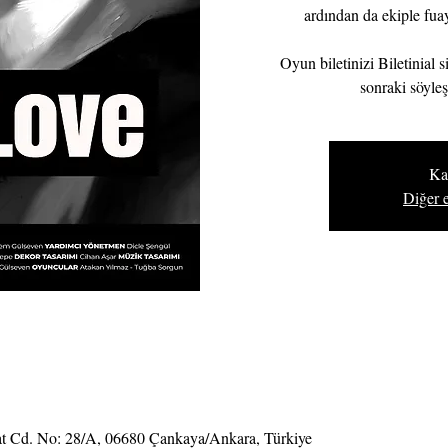
ardından da ekiple fuay
Oyun biletinizi Biletinial s
sonraki söyleş
Ka
Diğer e
at Cd. No: 28/A, 06680 Çankaya/Ankara, Türkiye