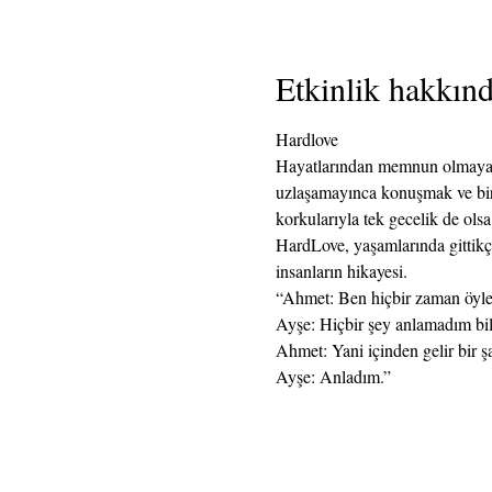
Etkinlik hakkın
Hardlove
Hayatlarından memnun olmayan ik
uzlaşamayınca konuşmak ve birbi
korkularıyla tek gecelik de olsa
HardLove, yaşamlarında gittikçe
insanların hikayesi.  
“Ahmet: Ben hiçbir zaman öyle s
Ayşe: Hiçbir şey anlamadım bi
Ahmet: Yani içinden gelir bir ş
Ayşe: Anladım.”   