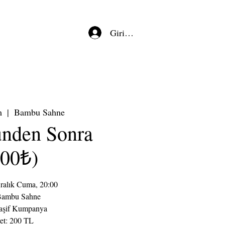
Giriş/Kayıt
m
  |  
Bambu Sahne
nden Sonra
200₺)
Aralık Cuma, 20:00
Bambu Sahne
aşif Kumpanya
et: 200 TL