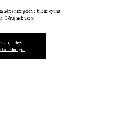
ta adresinize gelen e-biletle oyunu
niz. Görüşmek üzere!
r satışta değil
tkinlikleri gör