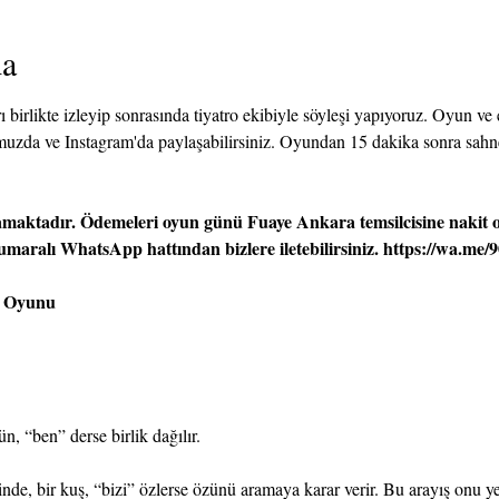
da
 birlikte izleyip sonrasında tiyatro ekibiyle söyleşi yapıyoruz. Oyun ve
uzda ve Instagram'da paylaşabilirsiniz. Oyundan 15 dakika sonra sahn
maktadır. Ödemeleri oyun günü Fuaye Ankara temsilcisine nakit o
umaralı WhatsApp hattından bizlere iletebilirsiniz. 
https://wa.me/
o Oyunu
n, “ben” derse birlik dağılır.
nde, bir kuş, “bizi” özlerse özünü aramaya karar verir. Bu arayış onu ye