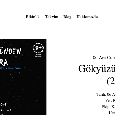
Etkinlik
Takvim
Blog
Hakkımızda
06 Ara Cu
Gökyüzü
(
Tarih: 06 
Yer: 
Ekip: K
Ücr