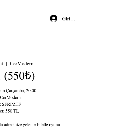
Giriş/Kayıt
mt
  |  
CerModern
l (550₺)
sım Çarşamba, 20:00
 CerModern
p: SFRPZTF
et: 550 TL
ta adresinize gelen e-biletle oyunu