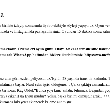
da
 birlikte izleyip sonrasında tiyatro ekibiyle söyleşi yapıyoruz. Oyun ve
uzda ve Instagram'da paylaşabilirsiniz. Oyundan 15 dakika sonra sahn
maktadır. Ödemeleri oyun günü Fuaye Ankara temsilcisine nakit o
umaralı WhatsApp hattından bizlere iletebilirsiniz. 
https://wa.me/
nuz ama görmezden geliyorsunuz.’Eylül, 28 yaşında trans bir kadındır. T
nlatmaya başlar. Nasıl seks işçisi olduğunu… Çarka çıktığı zamanları...
a bir sorar: Kaç Olduk?Bunca şeyi kime anlatır, bilinmez. Başından geç
rtaya çıkar.Hala Eylül müdür? Yoksa başka biri mi olmuştur artık…***B
 kurmaca hikayeler eklenerek kaleme alınmıştır.