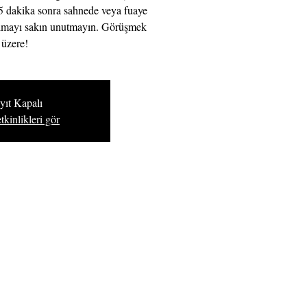
15 dakika sonra sahnede veya fuaye
tılmayı sakın unutmayın. Görüşmek
üzere!
yıt Kapalı
tkinlikleri gör