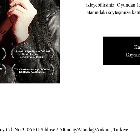
izleyebilirsiniz. Oyundan 
alanındaki söyleşimize ka
Ka
Diğer e
soy Cd. No:3, 06101 Sıhhıye / Altındağ/Altındağ/Ankara, Türkiye