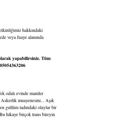
 etkinliğimiz hakkındaki 
ede veya fuaye alanında 
larak yapabilirsiniz. Tüm 
905054363206
ek odalı evinde maniler 
 Askerlik muayenesini... Aşık 
en gullüm tadındaki olaylar bir 
u hikaye birçok trans bireyin 