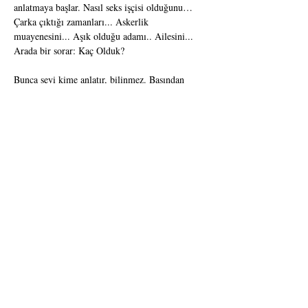
anlatmaya başlar. Nasıl seks işçisi olduğunu… 
Çarka çıktığı zamanları... Askerlik 
muayenesini... Aşık olduğu adamı.. Ailesini... 
Arada bir sorar: Kaç Olduk?
Bunca şeyi kime anlatır, bilinmez. Başından 
geçen gullüm tadındaki olaylar bir sarmala 
dönüşür ve gerçekler ortaya çıkar.
Hala Eylül müdür? Yoksa başka biri mi 
olmuştur artık…
***Bu hikaye birçok trans bireyin başına gelen 
olaylardan esinle, kurmaca hikayeler eklenerek 
kaleme alınmıştır.
ÖDÜLLER
- 23.  Afife Ödülleri- Yılın En Başarılı Genç 
Kuşak Sanatçısı
- 24. Sadri Alışık Oyuncu Ödülleri- Üstün  
Akmen Yılın En Başarılı Genç Oyuncu Ödülü