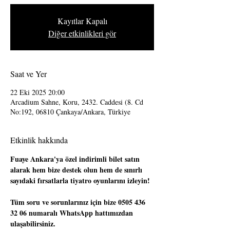
Kayıtlar Kapalı
Diğer etkinlikleri gör
Saat ve Yer
22 Eki 2025 20:00
Arcadium Sahne, Koru, 2432. Caddesi (8. Cd
No:192, 06810 Çankaya/Ankara, Türkiye
Etkinlik hakkında
Fuaye Ankara'ya özel indirimli bilet satın 
alarak hem bize destek olun hem de sınırlı 
sayıdaki fırsatlarla tiyatro oyunlarını izleyin!
Tüm soru ve sorunlarınız için bize 0505 436 
32 06 numaralı WhatsApp hattımızdan 
ulaşabilirsiniz.