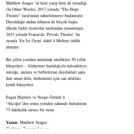
Matthew Seager ‘ın hem yazıp hem de oynadığı 
(In Other Words), 2017 yılında "The Hope 
Theatre" tarafından sahnelenmeye başlamıştır. 
Duyulduğu andan itibaren de birçok başka 
ülkede farklı tiyatrolar tarafından oynanmıştır. 
2023 yılında Fransa’da ‘Private Theatre’ bu 
oyunla ‘En İyi Oyun’ dahil 4 Moliere ödülü 
almıştır.
Bir çiftin yeniden anlatmak istedikleri 50 yıllık 
hikayeleri... Alzheimer hastalığıyla mücadeleye, 
müziğe, anılara ve birbirlerine duydukları aşka 
dair umut dolu, dinlemeniz için can attıkları 
kendi hikayeleri.
Engin Hepileri ve Nergis Öztürk’ü 
“Akciğer”den sonra yeniden sahnede buluşturan 
75 dakikalık sarsıcı bir oyun.
Yazan: 
Matthew Seager
Çeviren: 
Zeynep Anacan