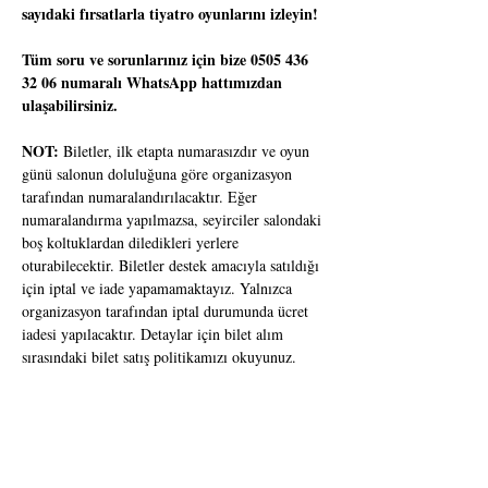
sayıdaki fırsatlarla tiyatro oyunlarını izleyin!
Tüm soru ve sorunlarınız için bize 0505 436 
32 06 numaralı WhatsApp hattımızdan 
ulaşabilirsiniz.
NOT:
 Biletler, ilk etapta numarasızdır ve oyun 
günü salonun doluluğuna göre organizasyon 
tarafından numaralandırılacaktır. Eğer 
numaralandırma yapılmazsa, seyirciler salondaki 
boş koltuklardan diledikleri yerlere 
oturabilecektir. Biletler destek amacıyla satıldığı 
için iptal ve iade yapamamaktayız. Yalnızca 
organizasyon tarafından iptal durumunda ücret 
iadesi yapılacaktır. Detaylar için bilet alım 
sırasındaki bilet satış politikamızı okuyunuz.
Dublörün Dilemması
Yaş Sınırı: 13+ 
Süre: 80 dakika