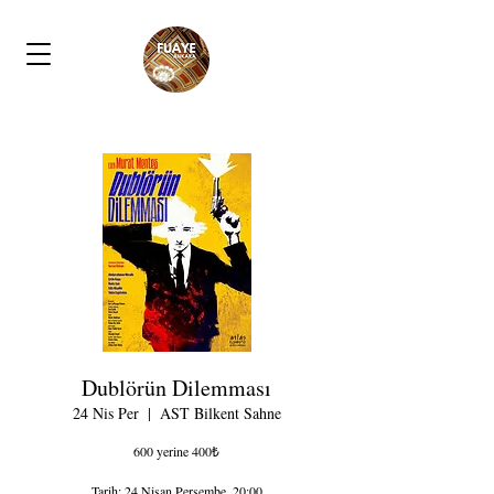
Dublörün Dilemması
24 Nis Per
  |  
AST Bilkent Sahne
600 yerine 400₺
Tarih: 24 Nisan Perşembe, 20:00