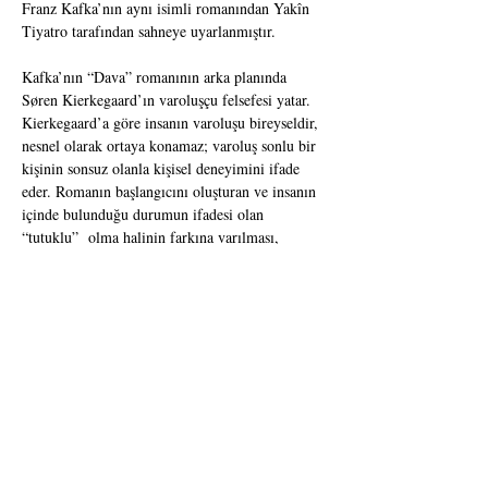
Franz Kafka’nın aynı isimli romanından Yakîn 
Tiyatro tarafından sahneye uyarlanmıştır.
Kafka’nın “Dava” romanının arka planında 
Søren Kierkegaard’ın varoluşçu felsefesi yatar. 
Kierkegaard’a göre insanın varoluşu bireyseldir, 
nesnel olarak ortaya konamaz; varoluş sonlu bir 
kişinin sonsuz olanla kişisel deneyimini ifade 
eder. Romanın başlangıcını oluşturan ve insanın  
içinde bulunduğu durumun ifadesi olan 
“tutuklu”  olma halinin farkına varılması, 
romanın başkarakterinin, K’nın, nesnel alandan 
öznel alana geçmesi için önemli bir zihinsel 
süreç başlatır. K. artık kaygılıdır. Kierkegaard 
korku ve kaygı kavramlarının farkını kısaca 
aşağıdaki gibi açıklar:“…korku, insanın kendi 
bilinçli gücünün dışında yatan ürkütücü 
olanaklardan geri çekilmedir. Buna karşı kaygı, 
insanın eylemde bulunma kapasitesinde içkin 
olarak bulunan muazzam olanakların sonucunda 
ortaya çıkar…”Kierkegaard`a göre insanın 