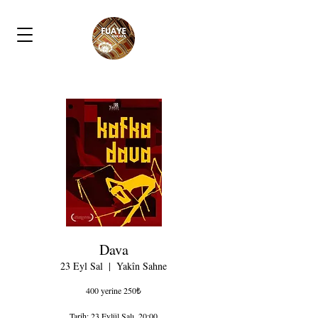
Dava
23 Eyl Sal
  |  
Yakîn Sahne
400 yerine 250₺
Tarih: 23 Eylül Salı, 20:00