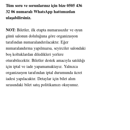
Tüm soru ve sorunlarınız için bize 0505 436 
32 06 numaralı WhatsApp hattımızdan 
ulaşabilirsiniz.
NOT:
 Biletler, ilk etapta numarasızdır ve oyun 
günü salonun doluluğuna göre organizasyon 
tarafından numaralandırılacaktır. Eğer 
numaralandırma yapılmazsa, seyirciler salondaki 
boş koltuklardan diledikleri yerlere 
oturabilecektir. Biletler destek amacıyla satıldığı 
için iptal ve iade yapamamaktayız. Yalnızca 
organizasyon tarafından iptal durumunda ücret 
iadesi yapılacaktır. Detaylar için bilet alım 
sırasındaki bilet satış politikamızı okuyunuz.
Dalgakıran / Sea Wall
Yaş sınırı:
 16+
Süre:
 60 Dakika
“İnsanlar bazen nasıl bir inancım olmadığını 