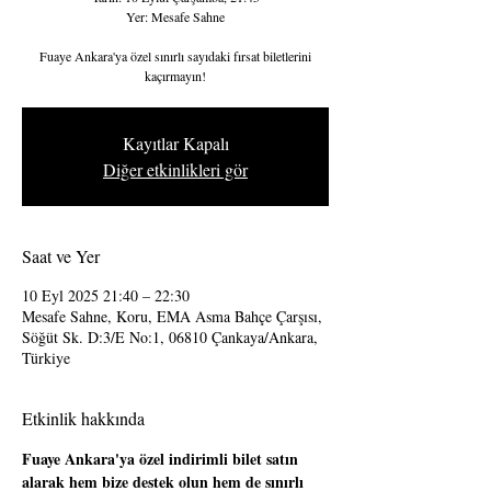
Yer: Mesafe Sahne
Fuaye Ankara'ya özel sınırlı sayıdaki fırsat biletlerini
kaçırmayın!
Kayıtlar Kapalı
Diğer etkinlikleri gör
Saat ve Yer
10 Eyl 2025 21:40 – 22:30
Mesafe Sahne, Koru, EMA Asma Bahçe Çarşısı,
Söğüt Sk. D:3/E No:1, 06810 Çankaya/Ankara,
Türkiye
Etkinlik hakkında
Fuaye Ankara'ya özel indirimli bilet satın 
alarak hem bize destek olun hem de sınırlı 