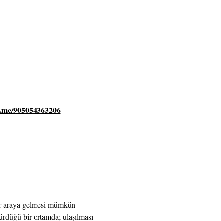
a.me/905054363206
bir araya gelmesi mümkün 
rdüğü bir ortamda; ulaşılması 