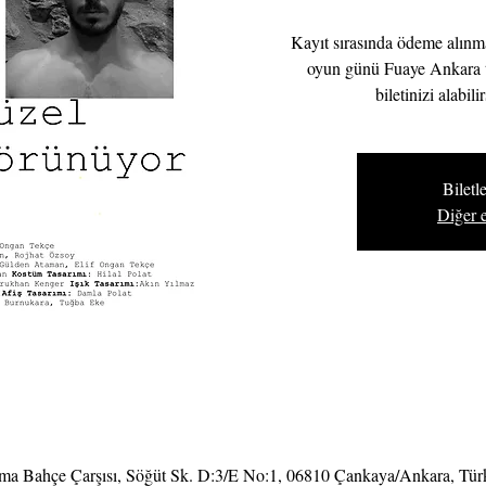
Kayıt sırasında ödeme alınma
oyun günü Fuaye Ankara t
biletinizi alabil
Biletle
Diğer e
 Bahçe Çarşısı, Söğüt Sk. D:3/E No:1, 06810 Çankaya/Ankara, Tür