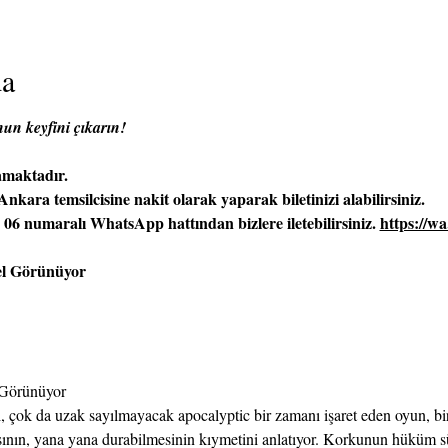
da
onun keyfini çıkarın!
amaktadır.
ara temsilcisine nakit olarak yaparak biletinizi alabilirsiniz.
06 numaralı WhatsApp hattından bizlere iletebilirsiniz. 
https://w
l Görünüyor
Görünüyor
ği, çok da uzak sayılmayacak apocalyptic bir zamanı işaret eden oyun, 
sının, yana yana durabilmesinin kıymetini anlatıyor. Korkunun hüküm sü