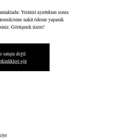
maktadır. Yerinizi ayırttıktan sonra
emsilcisine nakit ödeme yaparak
irsiniz. Görüşmek üzere!
r satışta değil
tkinlikleri gör
kiye