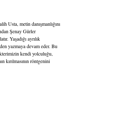
ih Usta, metin danışmanlığını 
ndan Şenay Gürler 
tır. Yaşadığı ayrılık 
eden yazmaya devam eder. Bu 
kterimizin kendi yolculuğu, 
n kırılmasının röntgenini 