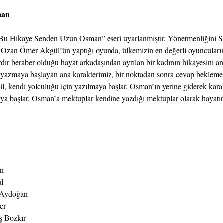
man
“Bu Hikaye Senden Uzun Osman” eseri uyarlanmıştır. Yönetmenliğini Sal
 Ozan Ömer Akgül’ün yaptığı oyunda, ülkemizin en değerli oyuncuları
ır beraber olduğu hayat arkadaşından ayrılan bir kadının hikayesini anla
yazmaya başlayan ana karakterimiz, bir noktadan sonra cevap beklem
l, kendi yolculuğu için yazılmaya başlar. Osman’ın yerine giderek kara
a başlar. Osman’a mektuplar kendine yazdığı mektuplar olarak hayatını
ın
l
 Aydoğan
er
ş Bozkır