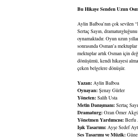
Bu Hikaye Senden Uzun Os
Aylin Balboa’nın çok sevilen 
Sertaç Sayın, dramaturgluğunu
oynamaktadır. Oyun uzun yıllard
sonrasında Osman’a mektuplar 
mektuplar artık Osman için deği
dönüşümü, kendi hikayesi almay
çeken belgelere dönüşür.
Yazan:
 Aylin Balboa
Oynayan: 
Şenay Gürler
Yöneten:
 Salih Usta
Metin Danışmanı: 
Sertaç Say
Dramaturg:
 Ozan Ömer Akgü
Yönetmen Yardımcısı:
 Berfu
Işık Tasarımı: 
Ayşe Sedef Ayt
Ses Tasarımı ve Müzik: 
Güne