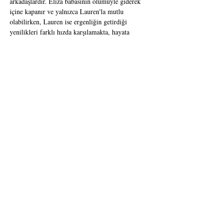
arkadaşlardır. Eliza babasının ölümüyle giderek 
içine kapanır ve yalnızca Lauren'la mutlu 
olabilirken, Lauren ise ergenliğin getirdiği 
yenilikleri farklı hızda karşılamakta, hayata 
karşı yepyeni heyecanlar duymaktadır. 
Kıskançlıklarla, zorbalıklarla ve baskılarla 
aralarında giderek açılan mesafe, iki dostun 
yollarının sonsuza dek ayrılmasına sebep olur.
Yıllar sonra, geçmişinden kurtulamayan Lauren 
ona eski dostu Eliza'yı anımsatan Seth'le 
tanışınca, kendini daha önce tek huzur bulduğu 
denizlerin ortasında giderek daha da büyüyen, 
geçmişten ve suçluluktan bir girdabın içinde 
bulur.
Fuaye Ankara