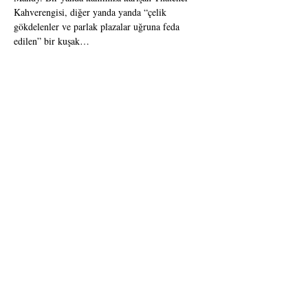
Kahverengisi, diğer yanda yanda “çelik 
gökdelenler ve parlak plazalar uğruna feda 
edilen” bir kuşak…
Bu sadece bir aşk hikayesi değil; bu oyun, her 
şeye rağmen hâlâ “İyi bir çocuktum ben” 
diyebilenlerin sarsıcı kabaresi.
KÜNYE
YAZAN:
 Ed Edwards
YÖNETEN:
 Uğur Uzunel
ÇEVİREN:
 Zeynep Anacan
OYUNCULAR: 
Gözde Mutluer, Canberk 
Gültekin
YAPIMCILAR:
 Necati Gizer, Serhat Barış
YARDIMCI YÖNETMENLER: 
İris Gürçay, 
Derya Sönmez, Doğan Üstünyavuz
HAREKET TASARIM
: İlyas Odman
MÜZİK - SES: 
Utku Güçoğlu
DEKOR - KOSTÜM TASARIMI: 
Polat 
Canpolat