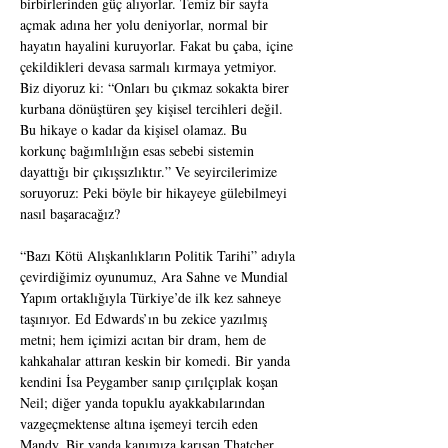
birbirlerinden güç alıyorlar. Temiz bir sayfa 
açmak adına her yolu deniyorlar, normal bir 
hayatın hayalini kuruyorlar. Fakat bu çaba, içine 
çekildikleri devasa sarmalı kırmaya yetmiyor. 
Biz diyoruz ki: “Onları bu çıkmaz sokakta birer 
kurbana dönüştüren şey kişisel tercihleri değil. 
Bu hikaye o kadar da kişisel olamaz. Bu 
korkunç bağımlılığın esas sebebi sistemin 
dayattığı bir çıkışsızlıktır.” Ve seyircilerimize 
soruyoruz: Peki böyle bir hikayeye gülebilmeyi 
nasıl başaracağız?
“Bazı Kötü Alışkanlıkların Politik Tarihi” adıyla 
çevirdiğimiz oyunumuz, Ara Sahne ve Mundial 
Yapım ortaklığıyla Türkiye’de ilk kez sahneye 
taşınıyor. Ed Edwards’ın bu zekice yazılmış 
metni; hem içimizi acıtan bir dram, hem de 
kahkahalar attıran keskin bir komedi. Bir yanda 
kendini İsa Peygamber sanıp çırılçıplak koşan 
Neil; diğer yanda topuklu ayakkabılarından 
vazgeçmektense altına işemeyi tercih eden 
Mandy. Bir yanda kanımıza karışan Thatcher 