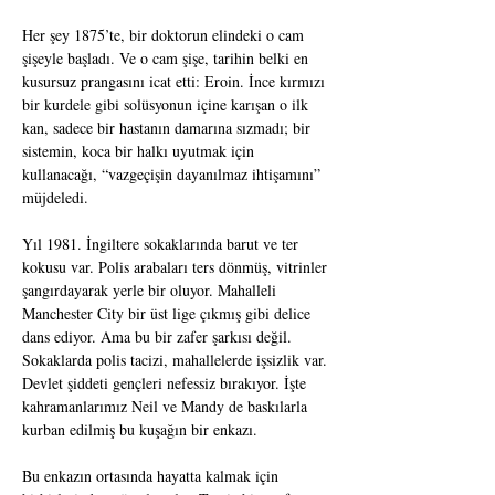
Her şey 1875’te, bir doktorun elindeki o cam 
şişeyle başladı. Ve o cam şişe, tarihin belki en 
kusursuz prangasını icat etti: Eroin. İnce kırmızı 
bir kurdele gibi solüsyonun içine karışan o ilk 
kan, sadece bir hastanın damarına sızmadı; bir 
sistemin, koca bir halkı uyutmak için 
kullanacağı, “vazgeçişin dayanılmaz ihtişamını” 
müjdeledi.
Yıl 1981. İngiltere sokaklarında barut ve ter 
kokusu var. Polis arabaları ters dönmüş, vitrinler 
şangırdayarak yerle bir oluyor. Mahalleli 
Manchester City bir üst lige çıkmış gibi delice 
dans ediyor. Ama bu bir zafer şarkısı değil. 
Sokaklarda polis tacizi, mahallelerde işsizlik var. 
Devlet şiddeti gençleri nefessiz bırakıyor. İşte 
kahramanlarımız Neil ve Mandy de baskılarla 
kurban edilmiş bu kuşağın bir enkazı.
Bu enkazın ortasında hayatta kalmak için 