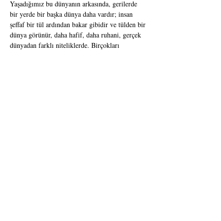
Yaşadığımız bu dünyanın arkasında, gerilerde 
bir yerde bir başka dünya daha vardır; insan 
şeffaf bir tül ardından bakar gibidir ve tülden bir 
dünya görünür, daha hafif, daha ruhani, gerçek 
dünyadan farklı niteliklerde. Birçokları 
kendilerini bedensel olarak var oldukları bu 
dünyadan ziyade o diğer dünyaya aitmiş gibi 
hissederler.
Baştan çıkarıcı, hayatını şiirsel bir şekilde 
yaşama görevine adamış biri. Hayatı ilginç kılan 
deneyimleri bulmak için ziyadesiyle gelişmiş 
uzuvları ilgi çekici. O, anın estetiğinden 
kendince keyif almak, sonra da kendinin estetik 
keyfine varmak için gerçekliği bir araç olarak 
kullandı.
Gerçeklik, yeterli bir dürtü değildi onun için, o 
gerçeklikle birlikte yükselemezdi, zayıf olduğu 
için değil, hayır, o çok güçlüydü aslında bu 
güçtü onun illeti. Gerçeklik onun için anlamını 