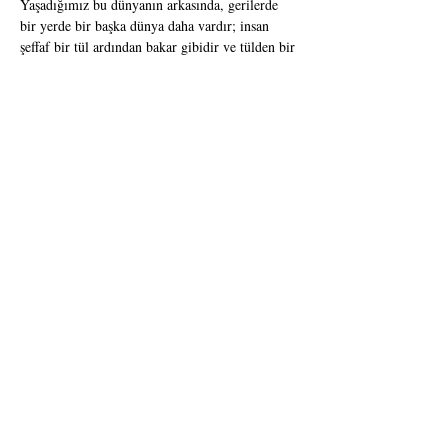
Yaşadığımız bu dünyanın arkasında, gerilerde 
bir yerde bir başka dünya daha vardır; insan 
şeffaf bir tül ardından bakar gibidir ve tülden bir 
dünya görünür, daha hafif, daha ruhani, gerçek 
dünyadan farklı niteliklerde. Birçokları 
kendilerini bedensel olarak var oldukları bu 
dünyadan ziyade o diğer dünyaya aitmiş gibi 
hissederler.

Baştan çıkarıcı, hayatını şiirsel bir şekilde 
yaşama görevine adamış biri. Hayatı ilginç kılan 
deneyimleri bulmak için ziyadesiyle gelişmiş 
uzuvları ilgi çekici. O, anın estetiğinden 
kendince keyif almak, sonra da kendinin estetik 
keyfine varmak için gerçekliği bir araç olarak 
kullandı.

Gerçeklik, yeterli bir dürtü değildi onun için, o 
gerçeklikle birlikte yükselemezdi, zayıf olduğu 
için değil, hayır, o çok güçlüydü aslında bu 
güçtü onun illeti. Gerçeklik onun için anlamını 
yitirince korumasız kalırdı, işte ondaki kötülük 
bunda gizliydi.

Dünyadakilere…