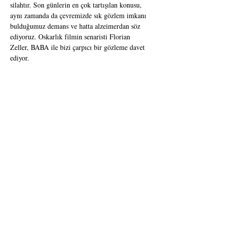
silahtır. Son günlerin en çok tartışılan konusu, 
aynı zamanda da çevremizde sık gözlem imkanı 
bulduğumuz demans ve hatta alzeimerdan söz 
ediyoruz. Oskarlık filmin senaristi Florian 
Zeller, BABA ile bizi çarpıcı bir gözleme davet 
ediyor.
MEHMET ATAY DENİZ AYGÜN BALKAN 
OZAN ALTUNTAŞ ÇETİN KARAKUL 
MÜGE BUKET DERİN YILMAZ
Yazan: Florian Zeller Çeviren: Ayberk Erkay
Yöneten: Mehmet Atay
Dekor Tasarım: Ozan Altuntaş
Etkinlik Türü
 Dram
Süre
 85 dakika
Yaş Sınırı
 13+
Fuaye Ankara