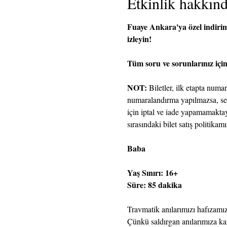
Etkinlik hakkın
Fuaye Ankara'ya özel indirimli
izleyin!
Tüm soru ve sorunlarınız içi
NOT:
 Biletler, ilk etapta num
numaralandırma yapılmazsa, seyir
için iptal ve iade yapamamaktay
sırasındaki bilet satış politika
Baba
Yaş Sınırı: 16+
Süre: 85 dakika
Travmatik anılarımızı hafızamız
Çünkü saldırgan anılarımıza kar