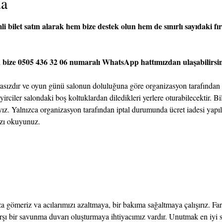
da
 bilet satın alarak hem bize destek olun hem de sınırlı sayıdaki fırs
n bize 0505 436 32 06 numaralı WhatsApp hattımızdan ulaşabilirsin
arasızdır ve oyun günü salonun doluluğuna göre organizasyon tarafından 
ciler salondaki boş koltuklardan diledikleri yerlere oturabilecektir. Bil
ız. Yalnızca organizasyon tarafından iptal durumunda ücret iadesi yapılac
mızı okuyunuz.
a gömeriz va acılarımızı azaltmaya, bir bakıma sağaltmaya çalışırız. F
şı bir savunma duvarı oluşturmaya ihtiyacımız vardır. Unutmak en iyi si