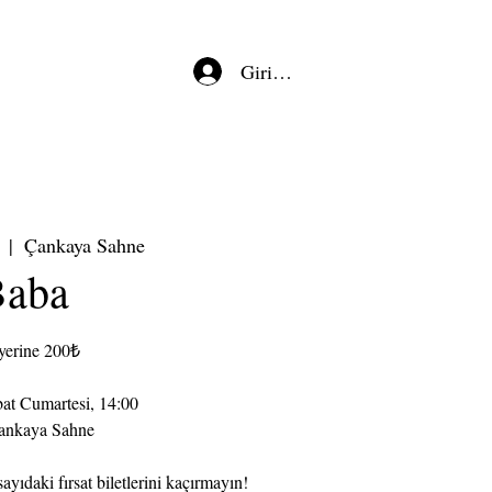
Giriş/Kayıt
  |  
Çankaya Sahne
Baba
yerine 200₺
bat Cumartesi, 14:00
ankaya Sahne
ayıdaki fırsat biletlerini kaçırmayın!