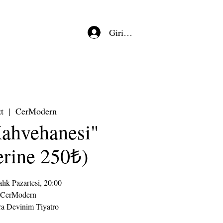
Giriş/Kayıt
t
  |  
CerModern
Kahvehanesi"
erine 250₺)
lık Pazartesi, 20:00
 CerModern
ra Devinim Tiyatro