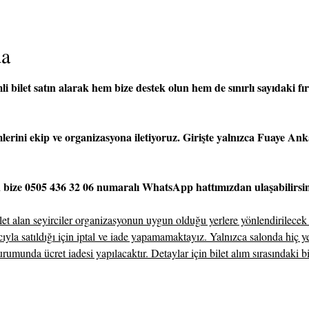
da
 bilet satın alarak hem bize destek olun hem de sınırlı sayıdaki fırs
imlerini ekip ve organizasyona iletiyoruz. Girişte yalnızca Fuaye An
n bize 0505 436 32 06 numaralı WhatsApp hattımızdan ulaşabilirsin
ilet alan seyirciler organizasyonun uygun olduğu yerlere yönlendirilecek
acıyla satıldığı için iptal ve iade yapamamaktayız. Yalnızca salonda hiç 
rumunda ücret iadesi yapılacaktır. Detaylar için bilet alım sırasındaki b