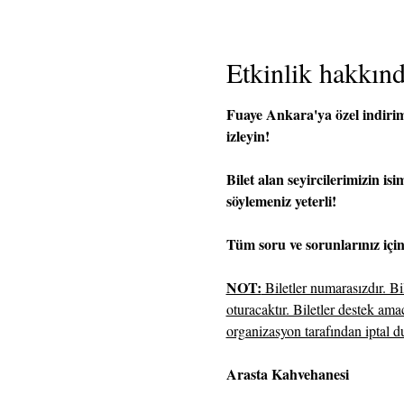
Etkinlik hakkın
Fuaye Ankara'ya özel indirimli
izleyin!
Bilet alan seyircilerimizin is
söylemeniz yeterli!
Tüm soru ve sorunlarınız içi
NOT:
 Biletler numarasızdır. B
oturacaktır. Biletler destek am
organizasyon tarafından iptal du
Arasta Kahvehanesi