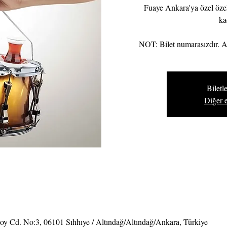
Fuaye Ankara'ya özel özel s
ka
NOT: Bilet numarasızdır. A
Biletle
Diğer e
soy Cd. No:3, 06101 Sıhhıye / Altındağ/Altındağ/Ankara, Türkiye