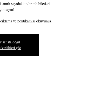
ınırlı sayıdaki indirimli biletleri
çırmayın!
çıklama ve politikamızı okuyunuz.
r satışta değil
tkinlikleri gör