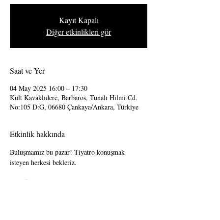
Kayıt Kapalı
Diğer etkinlikleri gör
Saat ve Yer
04 May 2025 16:00 – 17:30
Kült Kavaklıdere, Barbaros, Tunalı Hilmi Cd.
No:105 D:G, 06680 Çankaya/Ankara, Türkiye
Etkinlik hakkında
Buluşmamız bu pazar! Tiyatro konuşmak 
isteyen herkesi bekleriz. 
ODTÜ Tiyatro Şenliği, sezon sonuna doğru 
azalan turneler, tiyatro topluluklarının temsilleri 
ve sahnelerde olan bitenleri konuşuyoruz.