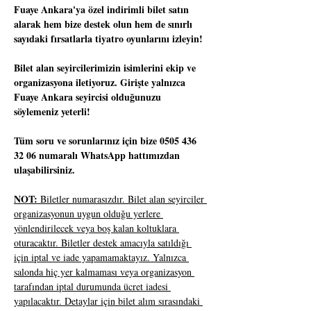
Fuaye Ankara'ya özel indirimli bilet satın 
alarak hem bize destek olun hem de sınırlı 
sayıdaki fırsatlarla tiyatro oyunlarını izleyin!
Bilet alan seyircilerimizin isimlerini ekip ve 
organizasyona iletiyoruz. Girişte yalnızca 
Fuaye Ankara seyircisi olduğunuzu 
söylemeniz yeterli!
Tüm soru ve sorunlarınız için bize 0505 436 
32 06 numaralı WhatsApp hattımızdan 
ulaşabilirsiniz.
NOT:
 Biletler numarasızdır. Bilet alan seyirciler 
organizasyonun uygun olduğu yerlere 
yönlendirilecek veya boş kalan koltuklara 
oturacaktır. Biletler destek amacıyla satıldığı 
için iptal ve iade yapamamaktayız. Yalnızca 
salonda hiç yer kalmaması veya organizasyon 
tarafından iptal durumunda ücret iadesi 
yapılacaktır. Detaylar için bilet alım sırasındaki 